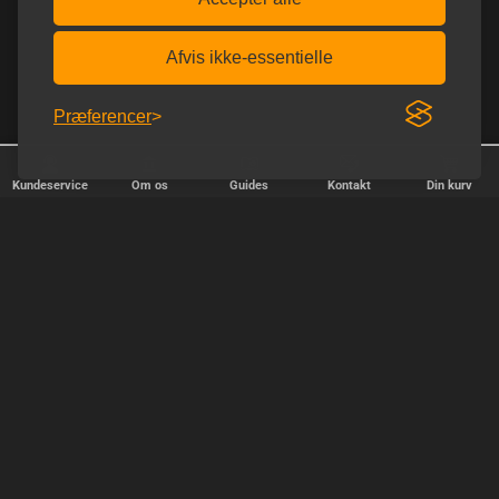
Afvis ikke-essentielle
Præferencer
Kundeservice
Om os
Guides
Kontakt
Din kurv
25 år på nettet
Trustpilot 5.0 ud af 5.0
HURTIG LEVERING
Vi afsender pakker alle hverdage - bestil inden kl. 18.00.
SIKKER SHOPPING
Selvfølgelig er vi medlem af e-mærket, så du kan være tryg i din
handel hos os.