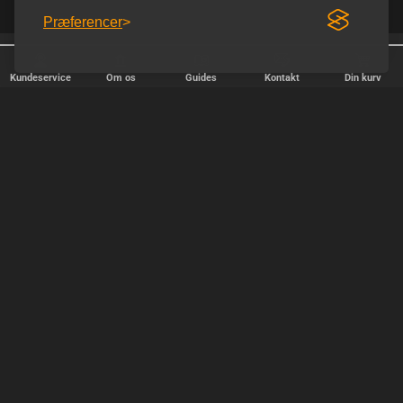
Præferencer
25 år på nettet
Diskret afsendelse
Kundeservice
Om os
Guides
Kontakt
Din kurv
HURTIG LEVERING
Vi afsender pakker alle hverdage - bestil inden kl. 18.00.
SIKKER SHOPPING
Selvfølgelig er vi medlem af e-mærket, så du kan være tryg i din
handel hos os.
TILFREDSE KUNDER
Vi stræber efter at gøre hver kunde til en fast kunde.
SIKKER BETALING