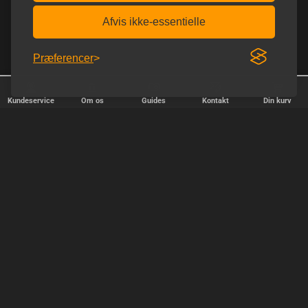
Afvis ikke-essentielle
Præferencer
Kundeservice
Om os
Guides
Kontakt
Din kurv
25 år på nettet
Afsendelse alle hverdage
HURTIG LEVERING
Vi afsender pakker alle hverdage - bestil inden kl. 18.00.
SIKKER SHOPPING
Selvfølgelig er vi medlem af e-mærket, så du kan være tryg i din
handel hos os.
TILFREDSE KUNDER