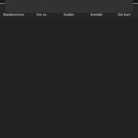
Kundeservice
Om os
Guides
Kontakt
Din kurv
✕
Sorter
Popularitet
relevans
pris, billigste først
pris, dyreste først
OK