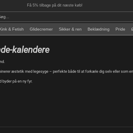
Få 5% tilbage på dit næste køb!
Kink & Fetish
Glidecremer
Sikker & ren
Beklædning
Pride
de-kalendere
nd.
inerer æstetik med legesyge – perfekte både til at forkæle dig selv eller som en
byder på en ny fyr.