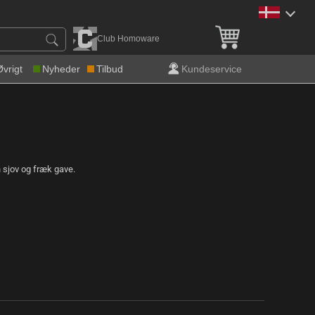
Gratis levering over 600 k
Club Homoware
Øvrigt
Nyheder
Tilbud
Kundeservice
 sjov og fræk gave.