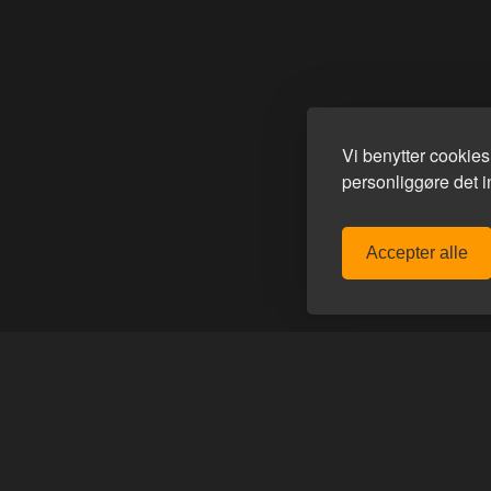
Vi benytter cookie
personliggøre det in
Accepter alle
Homoware er e-mærket
Afsendelse alle hverdage
POPULÆRE MÆRKER
GUIDES
avn
E-Stim Systems
Sådan funger