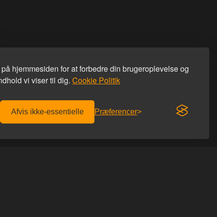
s på hjemmesiden for at forbedre din brugeroplevelse og
dhold vi viser til dig.
Cookie Politik
Afvis ikke-essentielle
Præferencer
Fri fragt over 600 kr.
Diskret afsendelse
KONTAKT OS
Homoware
er afhentning