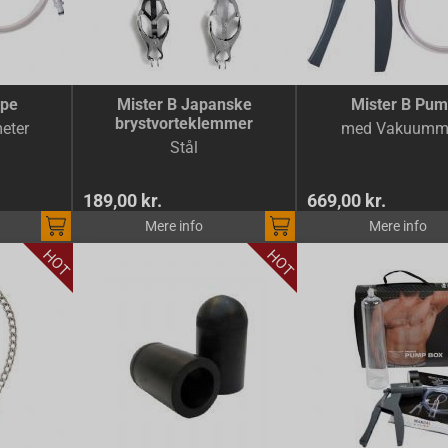
mpe
Mister B Japanske
Mister B Pu
brystvorteklemmer
eter
med Vakuumm
Stål
189,00 kr.
669,00 kr.
Mere info
Mere info