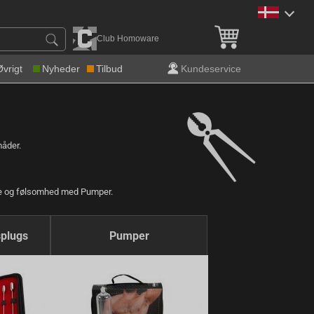
Gratis levering over 600 k
Club Homoware
Øvrigt
Nyheder
Tilbud
Kundeservice
måder.
lde og følsomhed med Pumper.
plugs
Pumper