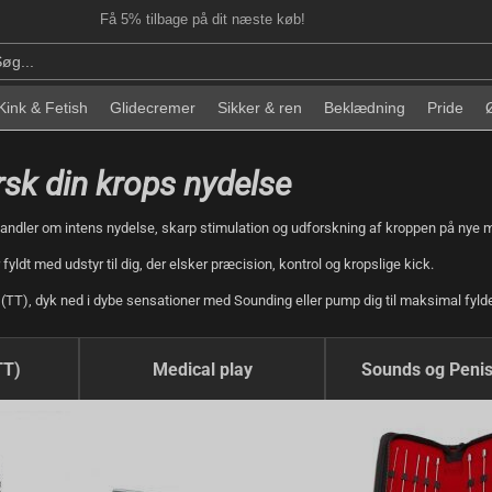
Få 5% tilbage på dit næste køb!
Kink & Fetish
Glidecremer
Sikker & ren
Beklædning
Pride
orsk din krops nydelse
sh handler om intens nydelse, skarp stimulation og udforskning af kroppen på nye 
yldt med udstyr til dig, der elsker præcision, kontrol og kropslige kick.
y (TT), dyk ned i dybe sensationer med Sounding eller pump dig til maksimal fy
TT)
Medical play
Sounds og Penis