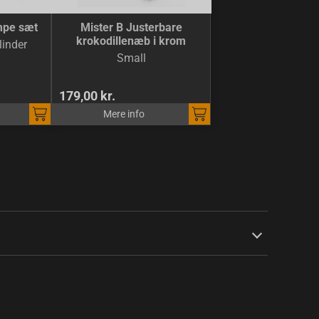
mpe sæt
Mister B Justerbare
krokodillenæb i krom
linder
Small
179,00 kr.
Mere info