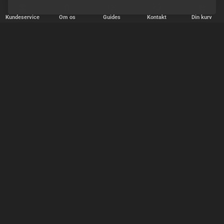
Kundeservice
Om os
Guides
Kontakt
Din kurv
25 år på nettet
Trustpilot 5.0 ud af 5.0
HURTIG LEVERING
Vi afsender pakker alle hverdage - bestil inden kl. 18.00.
SIKKER SHOPPING
Selvfølgelig er vi medlem af e-mærket, så du kan være tryg i din
handel hos os.
TILFREDSE KUNDER