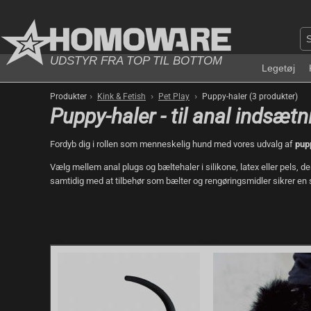
UDSTYR FRA TOP TIL BOTTOM
Legetøj
›
›
›
Produkter
Kink & Fetish
Pet Play
Puppy-haler (3 produkter)
Puppy-haler - til anal indsæ
Fordyb dig i rollen som menneskelig hund med vores udvalg af
pup
Vælg mellem anal plugs og bæltehaler i silikone, latex eller pels, 
samtidig med at tilbehør som bælter og rengøringsmidler sikrer en 