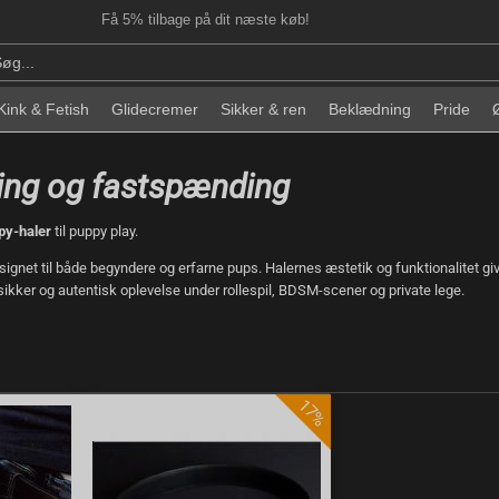
Få 5% tilbage på dit næste køb!
Kink & Fetish
Glidecremer
Sikker & ren
Beklædning
Pride
tning og fastspænding
py-haler
til puppy play.
designet til både begyndere og erfarne pups. Halernes æstetik og funktionalitet g
sikker og autentisk oplevelse under rollespil, BDSM-scener og private lege.