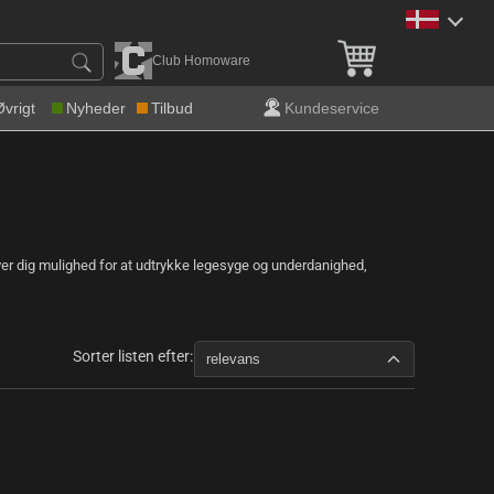
Gratis levering over 600 k
Club Homoware
Øvrigt
Nyheder
Tilbud
Kundeservice
iver dig mulighed for at udtrykke legesyge og underdanighed,
Sorter listen efter:
relevans