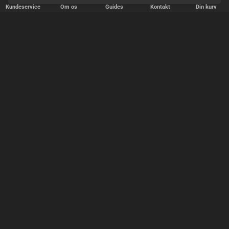
Kundeservice
Om os
Guides
Kontakt
Din kurv
✕
Sorter
Popularitet
relevans
pris, billigste først
pris, dyreste først
OK