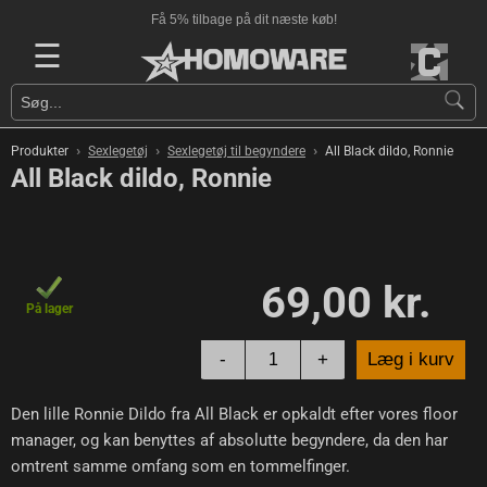
Få 5% tilbage på dit næste køb!
☰
›
›
›
Produkter
Sexlegetøj
Sexlegetøj til begyndere
All Black dildo, Ronnie
All Black dildo, Ronnie
69,00 kr.
På lager
-
+
Læg i kurv
Den lille Ronnie Dildo fra All Black er opkaldt efter vores floor
manager, og kan benyttes af absolutte begyndere, da den har
omtrent samme omfang som en tommelfinger.