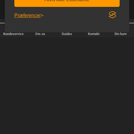
Præferencer
Fri fragt over 600 kr.
Diskret afsendelse
Kundeservice
Om os
Guides
Kontakt
Din kurv
HURTIG LEVERING
Vi afsender pakker alle hverdage - bestil inden kl. 18.00.
SIKKER SHOPPING
Selvfølgelig er vi medlem af e-mærket, så du kan være tryg i din
handel hos os.
TILFREDSE KUNDER
Vi stræber efter at gøre hver kunde til en fast kunde.