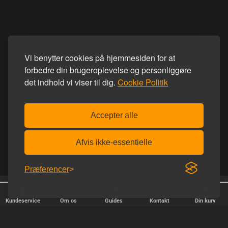
Vi benytter cookies på hjemmesiden for at
forbedre din brugeroplevelse og personliggøre
det indhold vi viser til dig.
Cookie Politik
Accepter alle
Afvis ikke-essentielle
Præferencer
25 år på nettet
Trustpilot 5.0 ud af 5.0
Kundeservice
Om os
Guides
Kontakt
Din kurv
HURTIG LEVERING