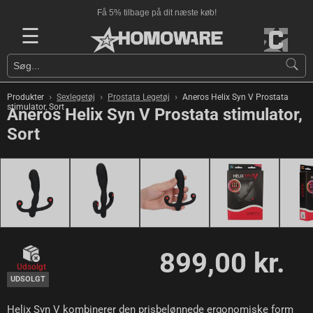
Få 5% tilbage på dit næste køb!
☰
›
›
›
Produkter
Sexlegetøj
Prostata Legetøj
Aneros Helix Syn V Prostata
stimulator, Sort
Aneros Helix Syn V Prostata stimulator,
Sort
899,00 kr.
Udsolgt
UDSOLGT
Helix Syn V kombinerer den prisbelønnede ergonomiske form