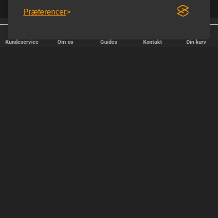
Præferencer
25 år på nettet
Trustpilot 5.0 ud af 5.0
Kundeservice
Om os
Guides
Kontakt
Din kurv
HURTIG LEVERING
Vi afsender pakker alle hverdage - bestil inden kl. 18.00.
SIKKER SHOPPING
Selvfølgelig er vi medlem af e-mærket, så du kan være tryg i din
handel hos os.
TILFREDSE KUNDER
Vi stræber efter at gøre hver kunde til en fast kunde.
SIKKER BETALING