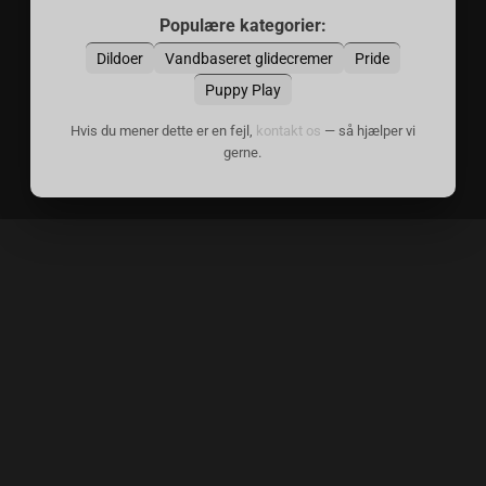
Populære kategorier:
Dildoer
Vandbaseret glidecremer
Pride
Puppy Play
Hvis du mener dette er en fejl,
kontakt os
— så hjælper vi
gerne.