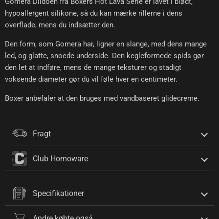
Gomera Dildoen fra Boxers Hot Lava Serie er lavet i blødt,
hypoallergent silikone, så du kan mærke rillerne i dens
overflade, mens du indsætter den.
Den form, som Gomera har, ligner en slange, med dens mange
led, og glatte, snoede underside. Den kegleformede spids gør
den let at indføre, mens de mange teksturer og stadigt
voksende diameter gør du vil føle hver en centimeter.
Boxer anbefaler at den bruges med vandbaseret glidecreme.
Fragt
Club Homoware
Specifikationer
Andre købte også