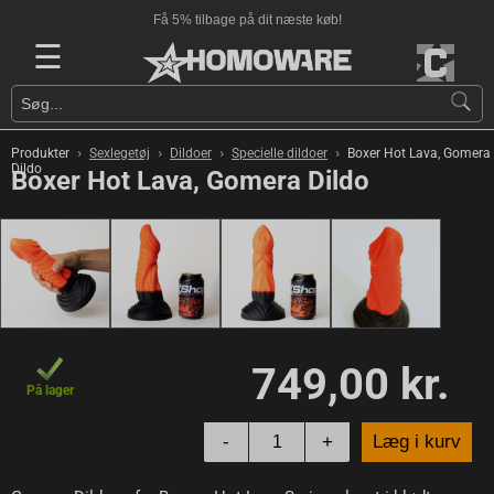
Få 5% tilbage på dit næste køb!
☰
›
›
›
›
Produkter
Sexlegetøj
Dildoer
Specielle dildoer
Boxer Hot Lava, Gomera
Dildo
Boxer Hot Lava, Gomera Dildo
749,00 kr.
På lager
-
+
Læg i kurv