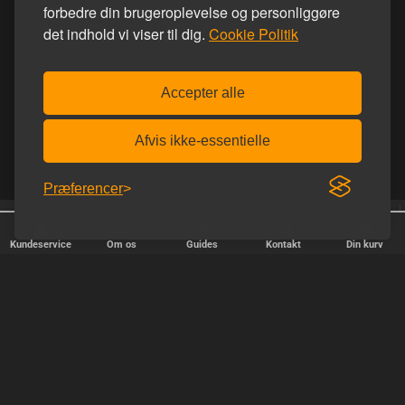
forbedre din brugeroplevelse og personliggøre
det indhold vi viser til dig.
Cookie Politik
Accepter alle
Afvis ikke-essentielle
Præferencer
Trustpilot 5.0 ud af 5.0
Afsendelse alle hverdage
Kundeservice
Om os
Guides
Kontakt
Din kurv
HURTIG LEVERING
Vi afsender pakker alle hverdage - bestil inden kl. 18.00.
SIKKER SHOPPING
Selvfølgelig er vi medlem af e-mærket, så du kan være tryg i din
handel hos os.