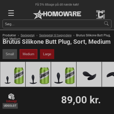
Få 5% tilbage på dit næste køb!
☰
›
›
›
Produkter
Sexlegetøj
Sexlegetøj til begyndere
Brutus Silikone Butt Plug,
Sort, Medium
Brutus Silikone Butt Plug, Sort, Medium
Small
Medium
Large
89,00 kr.
Udsolgt
UDSOLGT