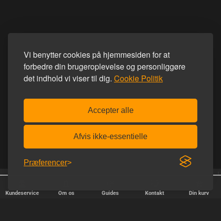
Vi benytter cookies på hjemmesiden for at
forbedre din brugeroplevelse og personliggøre
det indhold vi viser til dig.
Cookie Politik
Accepter alle
Afvis ikke-essentielle
Præferencer
Afsendelse alle hverdage
Fri fragt over 600 kr.
Kundeservice
Om os
Guides
Kontakt
Din kurv
HURTIG LEVERING