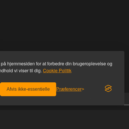
s på hjemmesiden for at forbedre din brugeroplevelse og
dhold vi viser til dig.
Cookie Politik
Afvis ikke-essentielle
Præferencer
Fri fragt over 600 kr.
Diskret afsendelse
KONTAKT OS