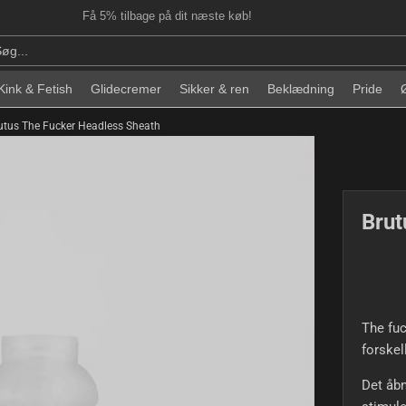
Få 5% tilbage på dit næste køb!
Kink & Fetish
Glidecremer
Sikker & ren
Beklædning
Pride
utus The Fucker Headless Sheath
Brut
The fuc
forskel
Det åbn