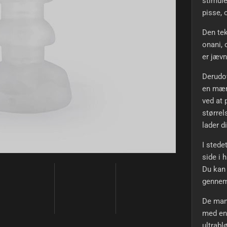
stimul
pisse, 
Den tek
onani, 
er jævn
Derudov
en mærk
ved at
størrel
lader d
I stede
side i 
Du kan 
gennem 
De mang
med en
ultrabl