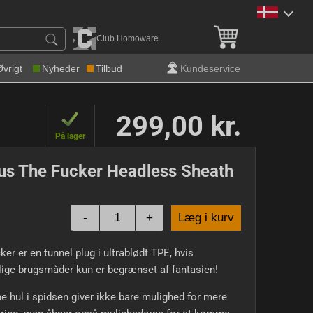
Gratis levering over 600 k
Club Homoware
Øvrigt
Nyheder
Tilbud
Kundeservice
299,00 kr.
På lager
us The Fucker Headless Sheath
-
+
Læg i kurv
ker er en tunnel plug i ultrablødt TPE, hvis
lige brugsmåder kun er begrænset af fantasien!
e hul i spidsen giver ikke bare mulighed for mere