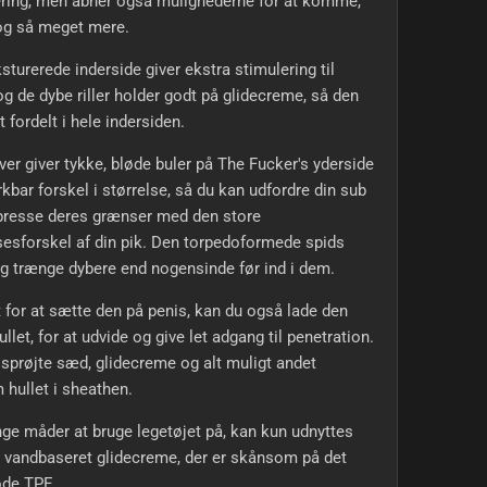
ering, men åbner også mulighederne for at komme,
og så meget mere.
sturerede inderside giver ekstra stimulering til
og de dybe riller holder godt på glidecreme, så den
t fordelt i hele indersiden.
er giver tykke, bløde buler på The Fucker's yderside
bar forskel i størrelse, så du kan udfordre din sub
 presse deres grænser med den store
sesforskel af din pik. Den torpedoformede spids
ig trænge dybere end nogensinde før ind i dem.
t for at sætte den på penis, kan du også lade den
hullet, for at udvide og give let adgang til penetration.
sprøjte sæd, glidecreme og alt muligt andet
hullet i sheathen.
e måder at bruge legetøjet på, kan kun udnyttes
 vandbaseret glidecreme, der er skånsom på det
øde TPE