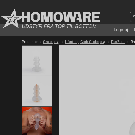
UDSTYR FRA TOP TIL BOTTOM
Legetøj
›
›
›
›
Produkter
Sexlegetøj
Hårdt og Godt Sexlegetøj
FistZone
Br