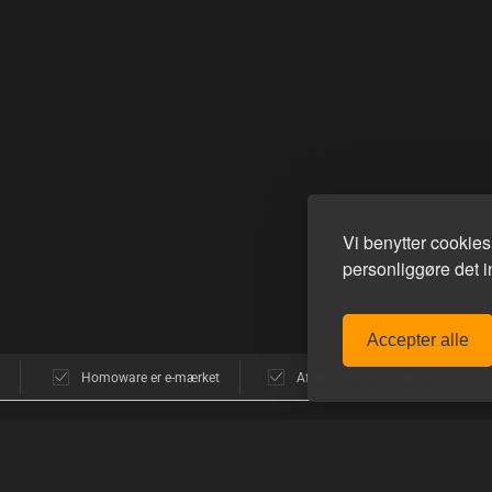
Vi benytter cookie
personliggøre det in
Accepter alle
Homoware er e-mærket
Afsendelse alle hverdage
POPULÆRE MÆRKER
GUIDES