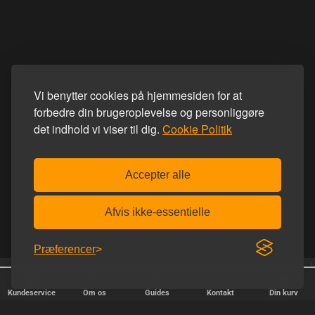
Vi benytter cookies på hjemmesiden for at
forbedre din brugeroplevelse og personliggøre
det indhold vi viser til dig.
Cookie Politik
Accepter alle
Afvis ikke-essentielle
Præferencer
Homoware er e-mærket
Afsendelse alle hverdage
Kundeservice
Om os
Guides
Kontakt
Din kurv