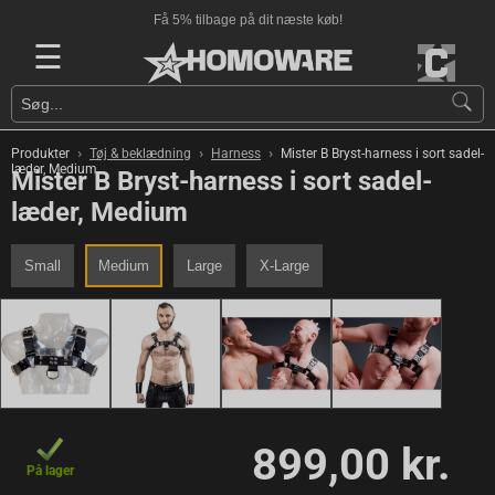
Få 5% tilbage på dit næste køb!
☰
›
›
›
Produkter
Tøj & beklædning
Harness
Mister B Bryst-harness i sort sadel-
læder, Medium
Mister B Bryst-harness i sort sadel-
læder, Medium
Small
Medium
Large
X-Large
899,00 kr.
På lager