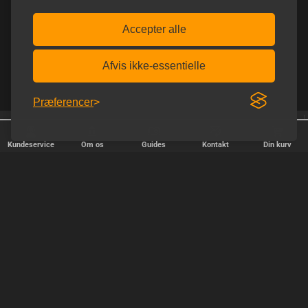
Accepter alle
Afvis ikke-essentielle
Præferencer
Trustpilot 5.0 ud af 5.0
Fri fragt over 600 kr.
Kundeservice
Om os
Guides
Kontakt
Din kurv
HURTIG LEVERING
Vi afsender pakker alle hverdage - bestil inden kl. 18.00.
SIKKER SHOPPING
Selvfølgelig er vi medlem af e-mærket, så du kan være tryg i din
handel hos os.