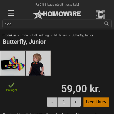
Få 5% tilbage på dit næste køb!
☰
›
›
›
›
Produkter
Pride
Udklædning
Til Halsen
Butterfly, Junior
Butterfly, Junior
59,00 kr.
På lager
-
+
Læg i kurv