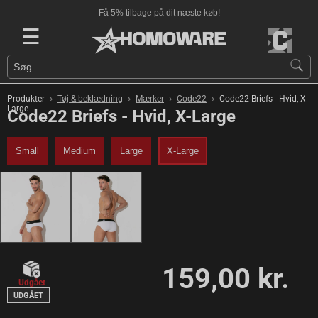
Få 5% tilbage på dit næste køb!
☰
›
›
›
›
Produkter
Tøj & beklædning
Mærker
Code22
Code22 Briefs - Hvid, X-
Large
Code22 Briefs - Hvid, X-Large
Small
Medium
Large
X-Large
159,00 kr.
Udgået
UDGÅET