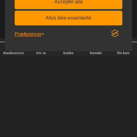
Accepter alle
Afvis ikke-essentielle
Præferencer
25 år på nettet
Afsendelse alle hverdage
Kundeservice
Om os
Guides
Kontakt
Din kurv
HURTIG LEVERING
Vi afsender pakker alle hverdage - bestil inden kl. 18.00.
SIKKER SHOPPING
Selvfølgelig er vi medlem af e-mærket, så du kan være tryg i din
handel hos os.
TILFREDSE KUNDER