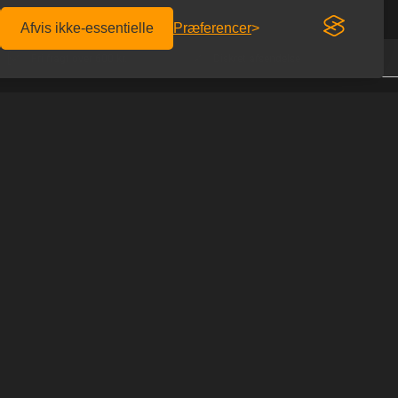
Afvis ikke-essentielle
Præferencer
Fri fragt over 600 kr.
Diskret afsendelse
KONTAKT OS
Homoware
er afhentning
Studiestæde 26
r du hos os
1455 København K
 du rabatkoden
Tlf: 69 69 66 66
Email:
info@homoware.dk
IDES
CVR: 41712759
decremestyper
SOCIALE MEDIER
im
l anal-fisting
y-play