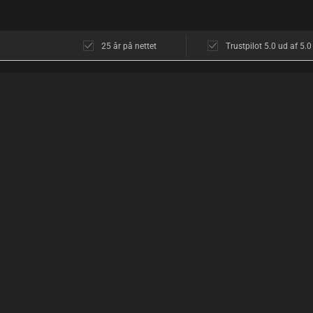
25 år på nettet
Trustpilot 5.0 ud af 5.0
KUNDESERVICE
OM OS
Kundeservice
Butikken i Københ
Åbningstider
Åbningstider
Diskretion
Find vej
Returnering
Hvad siger kunder
Levering
Diskret shopping
Cookies
Mød Drengene
Handelsbetingelser
Historien bag Ho
Persondatapolitik
Homoware i Pride
Fortrudt køb og retur-formular