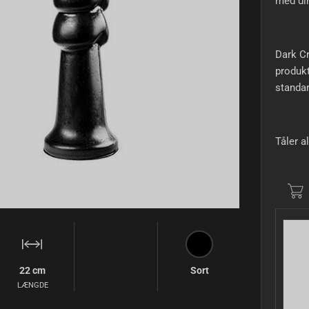
med din
Dark Cr
produkt
standar
Tåler a
22 cm
Sort
LÆNGDE