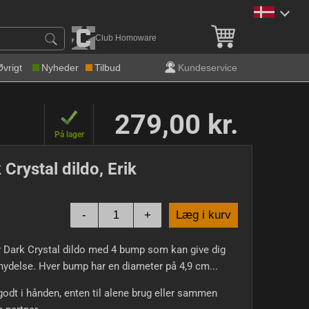
Gratis levering over 600 k
Club Homoware
Øvrigt
Nyheder
Tilbud
Kundeservice
279,00 kr.
På lager
 Crystal dildo, Erik
-
+
Læg i kurv
 Dark Crystal dildo med 4 bump som kan give dig
nydelse. Hver bump har en diameter på 4,9 cm...
godt i hånden, enten til alene brug eller sammen