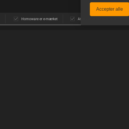
Accepter alle
Homoware er e-mærket
Afsendelse alle hverdage
POPULÆRE MÆRKER
GUIDES
avn
E-Stim Systems
Sådan funger
Hankeys Toys
Sådan handle
MisterB
Sådan bruger
ne
Topped Toys
Mister S.
PRODUKTGU
Boxer
Guide til gli
moware
Happy Pride
Guide til E-St
-ugen
Dark Crystal
Glidecremer ti
Alle mærker
Hvad er pupp