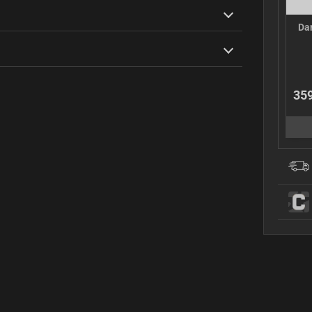
Dar
359