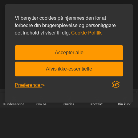
Vi benytter cookies på hjemmesiden for at
forbedre din brugeroplevelse og personliggøre
det indhold vi viser til dig.
Cookie Politik
Accepter alle
Afvis ikke-essentielle
Præferencer
25 år på nettet
Fri fragt over 600 kr.
Kundeservice
Om os
Guides
Kontakt
Din kurv
HURTIG LEVERING
Vi afsender pakker alle hverdage - bestil inden kl. 18.00.