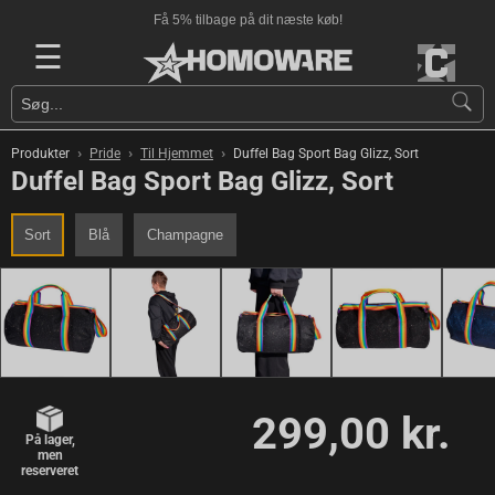
Få 5% tilbage på dit næste køb!
☰
›
›
›
Produkter
Pride
Til Hjemmet
Duffel Bag Sport Bag Glizz, Sort
Duffel Bag Sport Bag Glizz, Sort
Sort
Blå
Champagne
299,00 kr.
På lager,
men
reserveret