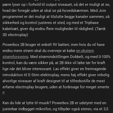
pære lyser op i forhold til output niveauet, så det er muligt at se,
hvad der foregår uden at skal se på hovedskærmen. Med Join
programmet er det muligt at tilslutte begge kanaler sammen, så
sikkerhed og kontrol justeres et sted, og med et Triphase
kabelsæt, giver dig endnu flere muligheder til rådighed. (Tænk
3D electroplay)
Powerbox 2B bruger et enkelt 9V batteri, men hvis du vil have
endnu mere strøm skal du overveje at købe
en ekstern
strømforsyning
. Med strømindstillingen Dobbelt, og med 0-100%
kontrol, kan du være sikker på, at 2B ikke vil løbe tør for kraft
lige når det bliver interessant. Lav effekt giver en fremragende
introduktion til E-Stim elektroplay, mens høj effekt giver virkelig
alvorlige niveauer af kraft designet til at tilfredsstille de mest
erfarne electroplay brugere, uden at forårsage for meget smerte
!!
Kan du lide at lytte til musik? Powerbox 2B er udstyret med en
justerbar indbygget mikrofon, og tilbyder også stereo, via et 3,5