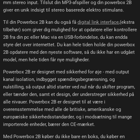
mm stereo input. Tilslut din MP3-afspiller og din powerbox 2B
giver en unik indsigt til stereo baserede elektro stimulans.
Til din Powerbox 2B kan du også få
digital link interface
,(ekstra
tilbehør) som giver dig mulighed for at opdatere eller kontrollere
2B fra din pc eller Mac via en USB-forbindelse, du kan endda
styre det over internettet. Du kan hele tiden holde din powerbox
2B opdatere med den nyeste software, så du ikke har en udgået
model, men hele tiden får nye muligheder.
Powerbox 2B er designet med sikkerhed for øje - med output
kanal isolation, indbygget spændingsbegrænsning, og
nulstilling, så output altid starter ved nul når du skifter program,
eller tænder den, samt et design, der understreger sikkerhed på
alle nivauer. Powerbox 2B er designet til at være i
overensstemmelse med alle de britiske, amerikanske og
europæiske sikkerhedsstandarder, og i modsætning til mange
importerede enheder, bærer den CE-mærket.
Med Powerbox 2B køber du ikke bare en boks, du køber en