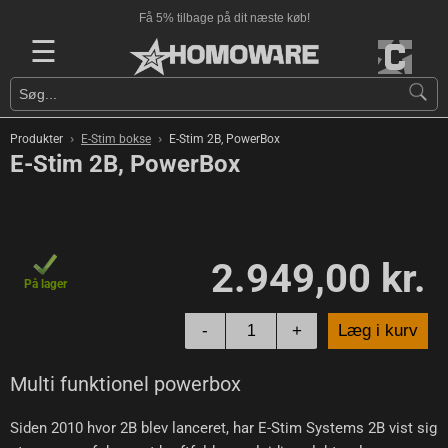
Få 5% tilbage på dit næste køb!
☰
›
›
Produkter
E-Stim bokse
E-Stim 2B, PowerBox
E-Stim 2B, PowerBox
2.949,00 kr.
På lager
-
+
Læg i kurv
Multi funktionel powerbox
Siden 2010 hvor 2B blev lanceret, har E-Stim Systems 2B vist sig