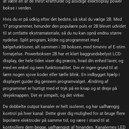
at være en af de mest kraftfulde og alsidige elektroplay power
bokse i verden.
Hvis du er på udkig efter det bedste, så skal du vælge 2B. Med
17 programmer, herunder den populære puls er 2B blevet udvidet
til at omfatte ekstramateriale, så du nu kan opnå endnu større
nydelse. Split program, kildre og programmet med
bølgefunktioner, alt sammen i 2B boksen, med timevis af E-stim
fornøjelse. Powerboksen 2B har et klart baggrundsbelyst LCD-
display, der hele tiden viser dig præcis, hvad din enhed laver, og
med en enkel og nem funktionalitet. Der er ingen grund til at
lære nogen sjove koder eller tælle blink. En indbygget hjælp i
displayet guider dig gennem programvalget. Ændring af
programmet er hurtigt med et tryk på en knap og at dreje på
drejeknappen. Det er simpelt, og det virker.
De dobbelte output kanaler er helt isoleret, og har uafhængig
kontrol på hver kanal. Dette giver dig mulighed for at bruge flere
bipolære elektroder på samme tid, og være i stand til at
kontrollere dem begge, uafhængigt af hinanden. Kanalernes LED