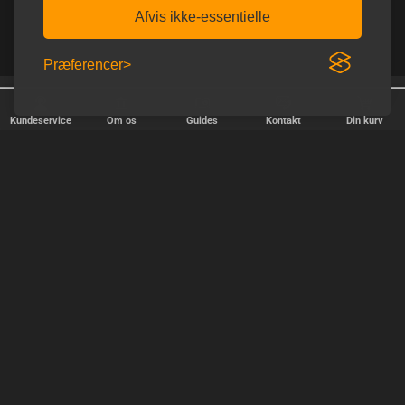
Afvis ikke-essentielle
Præferencer
25 år på nettet
Trustpilot 5.0 ud af 5.0
Kundeservice
Om os
Guides
Kontakt
Din kurv
HURTIG LEVERING
Vi afsender pakker alle hverdage - bestil inden kl. 18.00.
SIKKER SHOPPING
Selvfølgelig er vi medlem af e-mærket, så du kan være tryg i din
handel hos os.
TILFREDSE KUNDER
Vi stræber efter at gøre hver kunde til en fast kunde.