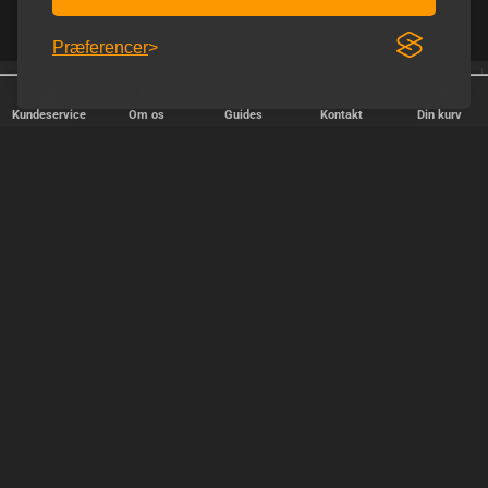
Præferencer
Afsendelse alle hverdage
Fri fragt over 600 kr.
Kundeservice
Om os
Guides
Kontakt
Din kurv
HURTIG LEVERING
Vi afsender pakker alle hverdage - bestil inden kl. 18.00.
SIKKER SHOPPING
Selvfølgelig er vi medlem af e-mærket, så du kan være tryg i din
handel hos os.
TILFREDSE KUNDER
Vi stræber efter at gøre hver kunde til en fast kunde.