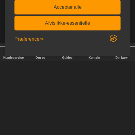
Accepter alle
Afvis ikke-essentielle
Præferencer
Trustpilot 5.0 ud af 5.0
Afsendelse alle hverdage
Kundeservice
Om os
Guides
Kontakt
Din kurv
HURTIG LEVERING
Vi afsender pakker alle hverdage - bestil inden kl. 18.00.
SIKKER SHOPPING
Selvfølgelig er vi medlem af e-mærket, så du kan være tryg i din
handel hos os.
TILFREDSE KUNDER