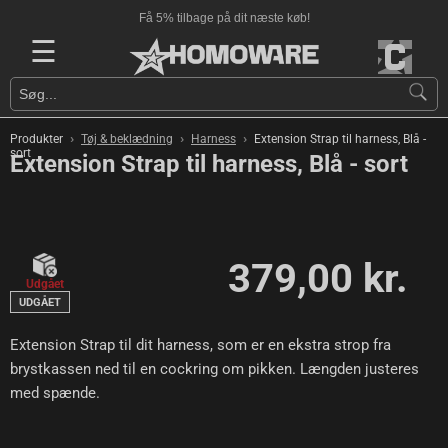
Få 5% tilbage på dit næste køb!
☰
›
›
›
Produkter
Tøj & beklædning
Harness
Extension Strap til harness, Blå -
sort
Extension Strap til harness, Blå - sort
379,00 kr.
Udgået
UDGÅET
Extension Strap til dit harness, som er en ekstra strop fra
brystkassen ned til en cockring om pikken. Længden justeres
med spænde.