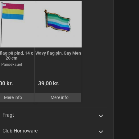
 flag på pind, 14 x
Wavy flag pin, Gay Men
20 cm
Panseksuel
00 kr.
39,00 kr.
Mere info
Mere info
Fragt
Club Homoware