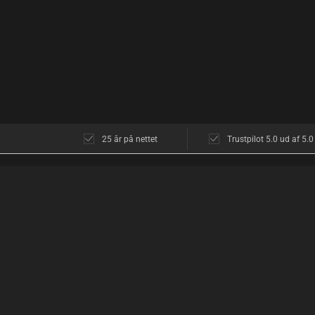
25 år på nettet
Trustpilot 5.0 ud af 5.0
KUNDESERVICE
OM OS
Kundeservice
Butikken i Københ
Åbningstider
Åbningstider
Diskretion
Find vej
Returnering
Hvad siger kunder
Levering
Diskret shopping