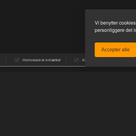
Vi benytter cookie
personliggøre det in
Accepter alle
Homoware er e-mærket
Afsendelse alle hverdage
POPULÆRE MÆRKER
GUIDES
avn
E-Stim Systems
Sådan funger
Hankeys Toys
Sådan handle
MisterB
Sådan bruger
ne
Mister S.
Topped Toys
PRODUKTGU