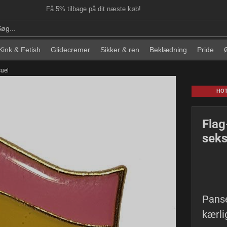
Få 5% tilbage på dit næste køb!
Kink & Fetish
Glidecremer
Sikker & ren
Beklædning
Pride
suel
HO
Flag
seks
Panse
kærl