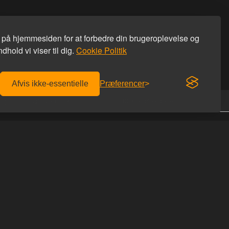
s på hjemmesiden for at forbedre din brugeroplevelse og
dhold vi viser til dig.
Cookie Politik
Afvis ikke-essentielle
Præferencer
Fri fragt over 600 kr.
Diskret afsendelse
KONTAKT OS
Homoware
er afhentning
Studiestæde 26
r du hos os
1455 København K
 du rabatkoden
Tlf: 69 69 66 66
Email:
info@homoware.dk
IDES
CVR: 41712759