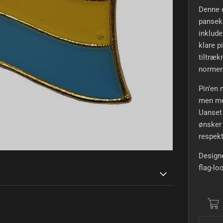
Denne e
panseks
inklude
klare p
tiltræk
normer
Pin’en 
men men
Uanset 
ønsker 
respekt
Designe
flag-lo