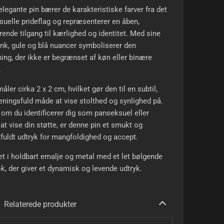
legante pin bærer de karakteristiske farver fra det
uelle prideflag og repræsenterer en åben,
rende tilgang til kærlighed og identitet. Med sine
ink, gule og blå nuancer symboliserer den
ning, der ikke er begrænset af køn eller binære
.
måler cirka 2 x 2 cm, hvilket gør den til en subtil,
ingsfuld måde at vise stolthed og synlighed på.
om du identificerer dig som panseksuel eller
at vise din støtte, er denne pin et smukt og
fuldt udtryk for mangfoldighed og accept.
t i holdbart emalje og metal med et let bølgende
ok, der giver et dynamisk og levende udtryk.
Relaterede produkter