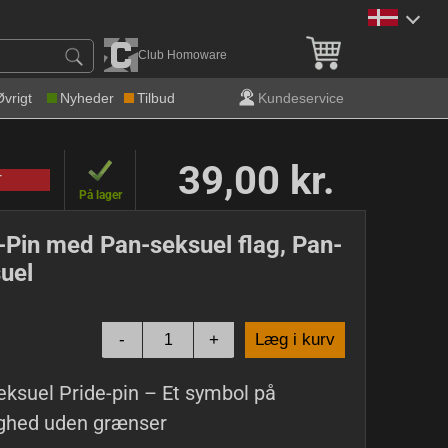
Gratis levering over 600 k
Club Homoware
Øvrigt
Nyheder
Tilbud
Kundeservice
39,00 kr.
T
På lager
-Pin med Pan-seksuel flag, Pan-
uel
-
+
Læg i kurv
ksuel Pride-pin – Et symbol på
ighed uden grænser