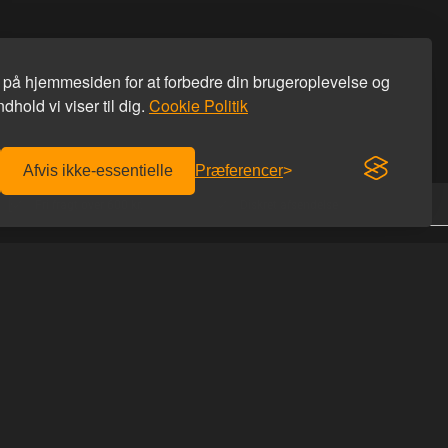
s på hjemmesiden for at forbedre din brugeroplevelse og
dhold vi viser til dig.
Cookie Politik
Afvis ikke-essentielle
Præferencer
Fri fragt over 600 kr.
Diskret afsendelse
KONTAKT OS
Homoware
er afhentning
Studiestæde 26
r du hos os
1455 København K
 du rabatkoden
Tlf: 69 69 66 66
Email:
info@homoware.dk
IDES
CVR: 41712759