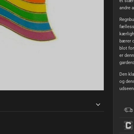
et stær
andre 
Regnbu
fælless
kærligh
bærer d
blot fo
er denn
garder
Den kla
og dens
udseen