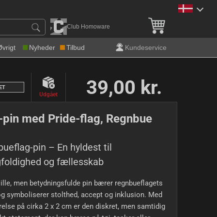
Gratis levering over 600 k
Club Homoware
Øvrigt
Nyheder
Tilbud
Kundeservice
39,00 kr.
ET
Udgået
-pin med Pride-flag, Regnbue
ueflag-pin – En hyldest til
oldighed og fællesskab
ille, men betydningsfulde pin bærer regnbueflagets
og symboliserer stolthed, accept og inklusion. Med
relse på cirka 2 x 2 cm er den diskret, men samtidig