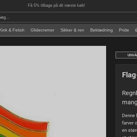
Få 5% tilbage på dit næste køb!
Kink & Fetish
Glidecremer
Sikker & ren
Beklædning
Pride
UDGÅ
Flag
Regnb
mangf
Denne l
farver 
en stør