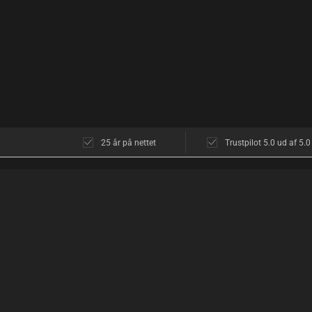
25 år på nettet
Trustpilot 5.0 ud af 5.0
KUNDESERVICE
OM OS
Kundeservice
Butikken i Københ
Åbningstider
Åbningstider
Diskretion
Find vej
Returnering
Hvad siger kunder
Levering
Diskret shopping