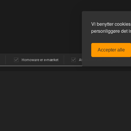
Vi benytter cookie
personliggøre det in
Accepter alle
Homoware er e-mærket
Afsendelse alle hverdage
POPULÆRE MÆRKER
GUIDES
avn
E-Stim Systems
Sådan funger
Hankeys Toys
Sådan handle
MisterB
Sådan bruger
ne
Topped Toys
Mister S.
PRODUKTGU