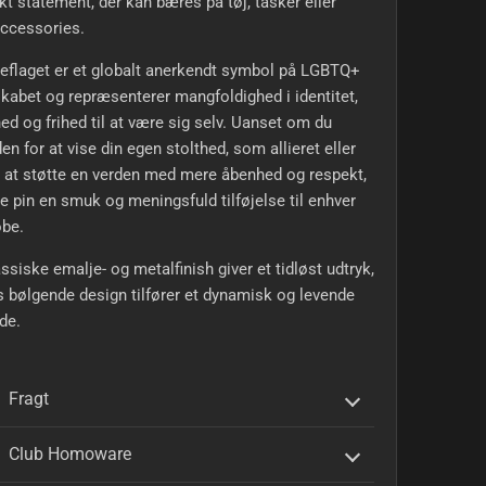
kt statement, der kan bæres på tøj, tasker eller
accessories.
eflaget er et globalt anerkendt symbol på LGBTQ+
kabet og repræsenterer mangfoldighed i identitet,
ed og frihed til at være sig selv. Uanset om du
en for at vise din egen stolthed, som allieret eller
r at støtte en verden med mere åbenhed og respekt,
e pin en smuk og meningsfuld tilføjelse til enhver
obe.
ssiske emalje- og metalfinish giver et tidløst udtryk,
 bølgende design tilfører et dynamisk og levende
de.
Fragt
Club Homoware