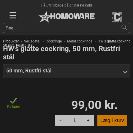
Få 5% tilbage på dit næste køb!
☰
›
›
›
›
Produkter
Sexlegetøj
Cockringe
Metal cockringe
HW's glatte cockring,
50 mm, Rustfri stål
HW's glatte cockring, 50 mm, Rustfri
stål
50 mm, Rustfri stål
99,00 kr.
På lager
-
+
Læg i kurv