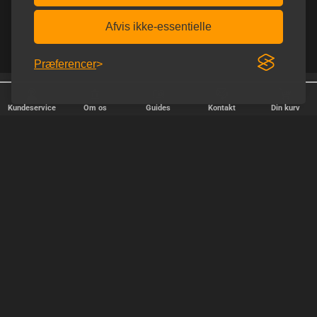
Afvis ikke-essentielle
Præferencer
Trustpilot 5.0 ud af 5.0
Diskret afsendelse
Kundeservice
Om os
Guides
Kontakt
Din kurv
HURTIG LEVERING
Vi afsender pakker alle hverdage - bestil inden kl. 18.00.
SIKKER SHOPPING
Selvfølgelig er vi medlem af e-mærket, så du kan være tryg i din
handel hos os.
TILFREDSE KUNDER
Vi stræber efter at gøre hver kunde til en fast kunde.