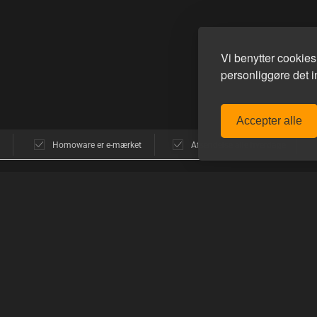
Vi benytter cookie
personliggøre det in
Accepter alle
Homoware er e-mærket
Afsendelse alle hverdage
POPULÆRE MÆRKER
GUIDES
avn
E-Stim Systems
Sådan funger
Hankeys Toys
Sådan handle
MisterB
Sådan bruger
ne
Topped Toys
Mister S.
PRODUKTGU