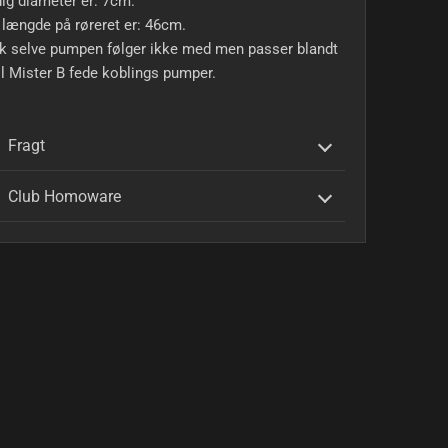
ig diameter er: 7cm.
 længde på røreret er: 46cm.
 selve pumpen følger ikke med men passer blandt
il Mister B fede koblings pumper.
Fragt
Club Homoware