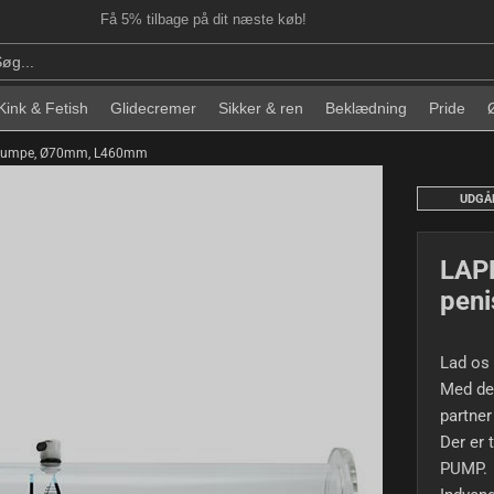
Få 5% tilbage på dit næste køb!
Kink & Fetish
Glidecremer
Sikker & ren
Beklædning
Pride
nispumpe, Ø70mm, L460mm
UDGÅ
LAPD
pen
Lad os
Med de
partner
Der er 
PUMP.