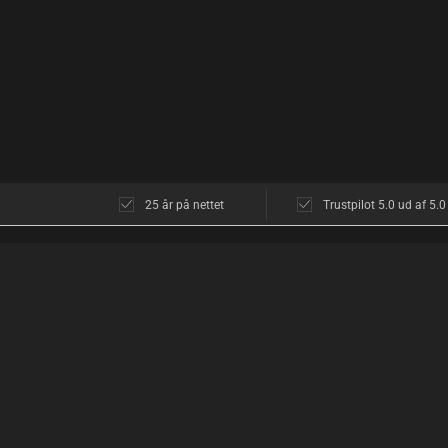
25 år på nettet
Trustpilot 5.0 ud af 5.0
KUNDESERVICE
OM OS
Kundeservice
Butikken i Københ
Åbningstider
Åbningstider
Diskretion
Find vej
Returnering
Hvad siger kunder
Levering
Diskret shopping