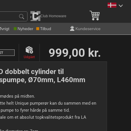
Gratis levering over 600 k
Club Homoware
Øvrigt
Nyheder
Tilbud
Kundeservice
999,00 kr.
ET
Udgået
 dobbelt cylinder til
ispumpe, Ø70mm, L460mm
 mødes på midten.
tte helt Unique pumperør kan du sammen med en
 pumpe to fyrer hårde på samme tid.
tale om et absolut topkvalitetsprodukt fra LA