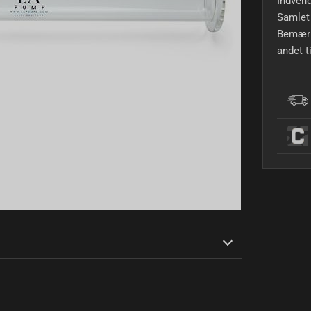
Indvend
Samlet
Bemærk
andet t