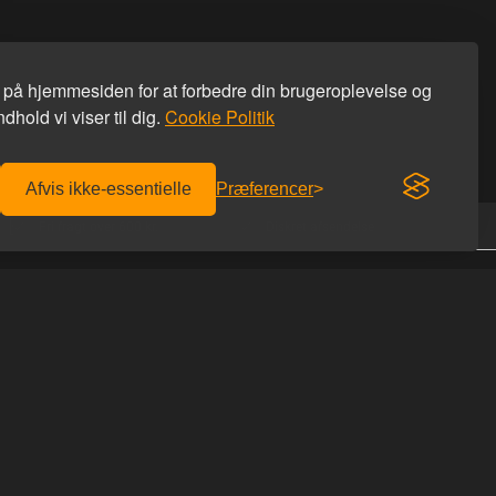
s på hjemmesiden for at forbedre din brugeroplevelse og
dhold vi viser til dig.
Cookie Politik
Afvis ikke-essentielle
Præferencer
Fri fragt over 600 kr.
Diskret afsendelse
KONTAKT OS
Homoware
er afhentning
Studiestæde 26
r du hos os
1455 København K
 du rabatkoden
Tlf: 69 69 66 66
Email:
info@homoware.dk
IDES
CVR: 41712759