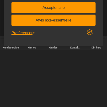
Accepter alle
Afvis ikke-essentielle
Præferencer
Afsendelse alle hverdage
Fri fragt over 600 kr.
Kundeservice
Om os
Guides
Kontakt
Din kurv
HURTIG LEVERING
Vi afsender pakker alle hverdage - bestil inden kl. 18.00.
SIKKER SHOPPING
Selvfølgelig er vi medlem af e-mærket, så du kan være tryg i din
handel hos os.
TILFREDSE KUNDER