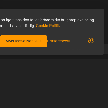
s på hjemmesiden for at forbedre din brugeroplevelse og
dhold vi viser til dig.
Cookie Politik
Afvis ikke-essentielle
Præferencer
Fri fragt over 600 kr.
Diskret afsendelse
KONTAKT OS
Homoware
er afhentning
Studiestæde 26
r du hos os
1455 København K
 du rabatkoden
Tlf: 69 69 66 66
Email:
info@homoware.dk
IDES
CVR: 41712759