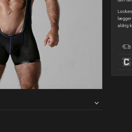
den hel
Lockerg
lægger 
aldrig 