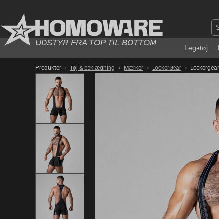
UDSTYR FRA TOP TIL BOTTOM
Legetøj
›
›
›
›
Produkter
Tøj & beklædning
Mærker
LockerGear
Lockergear 