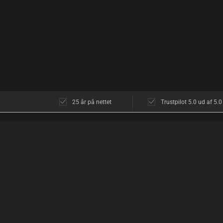
25 år på nettet
Trustpilot 5.0 ud af 5.0
KUNDESERVICE
OM OS
Kundeservice
Butikken i Københ
Åbningstider
Åbningstider
Diskretion
Find vej
Returnering
Hvad siger kunder
Levering
Diskret shopping