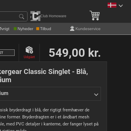
Gratis levering over 600 k
Club Homoware
Øvrigt
Nyheder
Tilbud
Kundeservice
549,00 kr.
ET
Udgået
ergear Classic Singlet - Blå,
ium
ium
sisk bryderdragt i blå, der rigtigt fremhæver de
ne former. Bryderdragten er i et åndbart mesh
le, med PVC detaljer i kanterne, der fanger lyset på