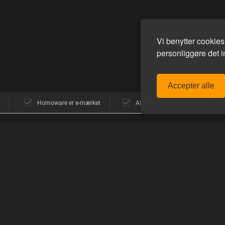
Vi benytter cookie
personliggøre det in
Accepter alle
Homoware er e-mærket
Afsendelse alle hverdage
POPULÆRE MÆRKER
GUIDES
avn
E-Stim Systems
Sådan funger
Hankeys Toys
Sådan handle
MisterB
Sådan bruger
ne
Topped Toys
Mister S.
PRODUKTGU