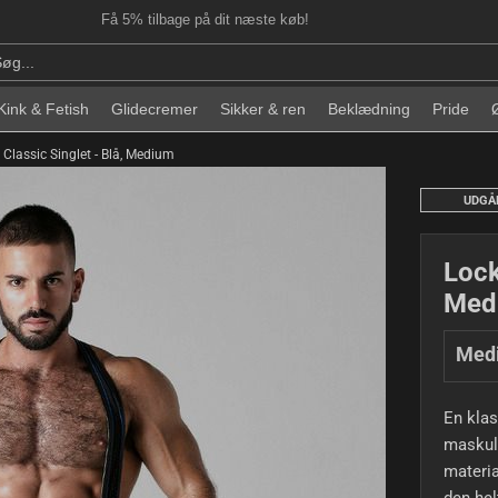
Få 5% tilbage på dit næste køb!
Kink & Fetish
Glidecremer
Sikker & ren
Beklædning
Pride
Classic Singlet - Blå, Medium
UDGÅ
Lock
Med
Med
En klas
maskuli
materia