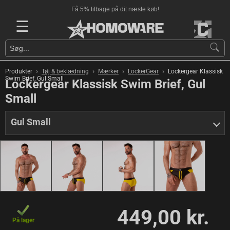
Få 5% tilbage på dit næste køb!
☰
›
›
›
›
Produkter
Tøj & beklædning
Mærker
LockerGear
Lockergear Klassisk
Swim Brief, Gul Small
Lockergear Klassisk Swim Brief, Gul
Small
Gul Small
449,00 kr.
På lager