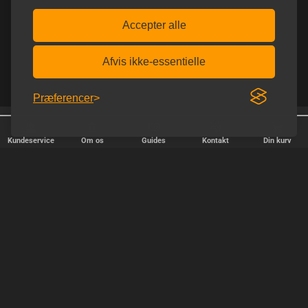
Accepter alle
Afvis ikke-essentielle
Præferencer
Afsendelse alle hverdage
Diskret afsendelse
Kundeservice
Om os
Guides
Kontakt
Din kurv
HURTIG LEVERING
Vi afsender pakker alle hverdage - bestil inden kl. 18.00.
SIKKER SHOPPING
Selvfølgelig er vi medlem af e-mærket, så du kan være tryg i din
handel hos os.
TILFREDSE KUNDER