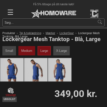
Få 5% tilbage på dit næste køb!
☰
›
›
›
›
Produkter
Tøj & beklædning
Mærker
LockerGear
Lockergear Mesh
Tanktop - Blå, Large
Lockergear Mesh Tanktop - Blå, Large
Small
Medium
Large
X-Large
349,00 kr.
Udsolgt
UDSOLGT