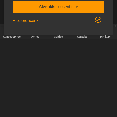
Afvis ikke-essentielle
Præferencer
Afsendelse alle hverdage
Fri fragt over 600 kr.
Kundeservice
Om os
Guides
Kontakt
Din kurv
HURTIG LEVERING
Vi afsender pakker alle hverdage - bestil inden kl. 18.00.
SIKKER SHOPPING
Selvfølgelig er vi medlem af e-mærket, så du kan være tryg i din
handel hos os.
TILFREDSE KUNDER
Vi stræber efter at gøre hver kunde til en fast kunde.