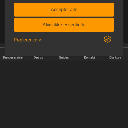
Accepter alle
Afvis ikke-essentielle
Præferencer
Homoware er e-mærket
Afsendelse alle hverdage
Kundeservice
Om os
Guides
Kontakt
Din kurv
HURTIG LEVERING
Vi afsender pakker alle hverdage - bestil inden kl. 18.00.
SIKKER SHOPPING
Selvfølgelig er vi medlem af e-mærket, så du kan være tryg i din
handel hos os.
TILFREDSE KUNDER