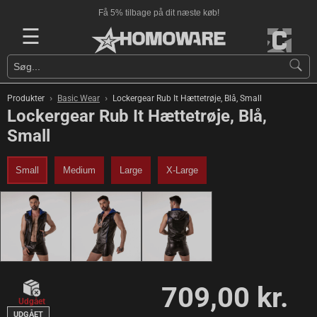
Få 5% tilbage på dit næste køb!
☰
›
›
Produkter
Basic Wear
Lockergear Rub It Hættetrøje, Blå, Small
Lockergear Rub It Hættetrøje, Blå,
Small
Small
Medium
Large
X-Large
709,00 kr.
Udgået
UDGÅET