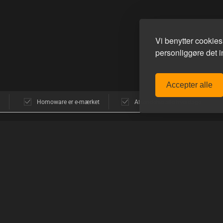
Vi benytter cookie
personliggøre det in
Accepter alle
Homoware er e-mærket
Afsendelse alle hverdage
POPULÆRE MÆRKER
GUIDES
avn
E-Stim Systems
Sådan funger
Hankeys Toys
Sådan handle
MisterB
Sådan bruger
ne
Topped Toys
Mister S.
PRODUKTGU