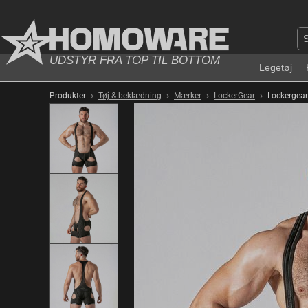
UDSTYR FRA TOP TIL BOTTOM
Legetøj
›
›
›
›
Produkter
Tøj & beklædning
Mærker
LockerGear
Lockergear 