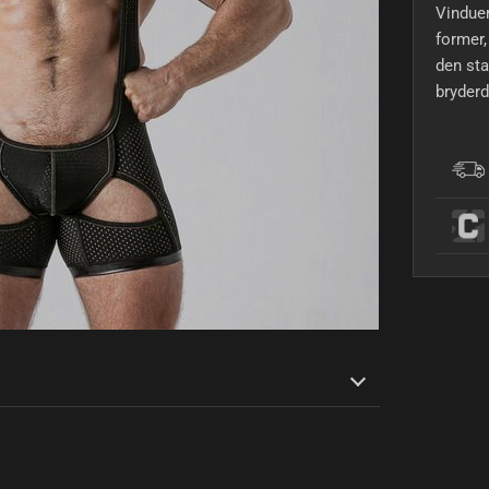
Vinduer
former,
den sta
bryderd