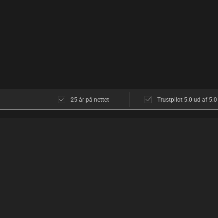
25 år på nettet
Trustpilot 5.0 ud af 5.0
KUNDESERVICE
OM OS
Kundeservice
Butikken i Københ
Åbningstider
Åbningstider
Diskretion
Find vej
Returnering
Hvad siger kunder
Levering
Diskret shopping