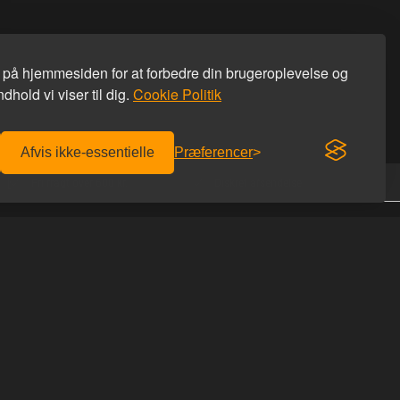
s på hjemmesiden for at forbedre din brugeroplevelse og
dhold vi viser til dig.
Cookie Politik
Afvis ikke-essentielle
Præferencer
Fri fragt over 600 kr.
Diskret afsendelse
KONTAKT OS
Homoware
er afhentning
Studiestæde 26
r du hos os
1455 København K
 du rabatkoden
Tlf: 69 69 66 66
Email:
info@homoware.dk
IDES
CVR: 41712759