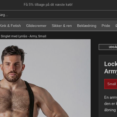
Få 5% tilbage på dit næste køb!
Kink & Fetish
Glidecremer
Sikker & ren
Beklædning
Pride
Singlet med Lynlås - Army, Small
UDGÅ
Lock
Army
Small
En army
den er 
åbning 