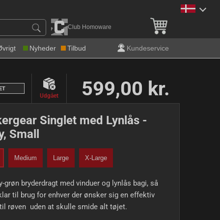
Gratis levering over 600 k
Club Homoware
Øvrigt
Nyheder
Tilbud
Kundeservice
599,00 kr.
ET
Udgået
ergear Singlet med Lynlås -
, Small
Medium
Large
X-Large
-grøn bryderdragt med vinduer og lynlås bagi, så
klar til brug for enhver der ønsker sig en effektiv
til røven uden at skulle smide alt tøjet.