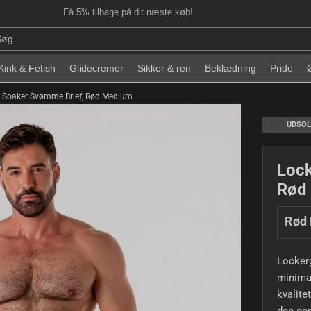
Få 5% tilbage på dit næste køb!
Kink & Fetish
Glidecremer
Sikker & ren
Beklædning
Pride
 Soaker Svømme Brief, Rød Medium
UDSO
Lock
Rød
Rød
Lockerg
minimal
kvalite