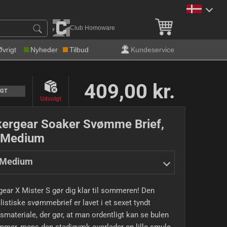
Gratis levering over 600 k
Club Homoware
Øvrigt
Nyheder
Tilbud
Kundeservice
409,00 kr.
LGT
Udsolgt
ergear Soaker Svømme Brief,
 Medium
 Medium
ear X Mister S gør dig klar til sommeren! Den
istiske svømmebrief er lavet i et sexet tyndt
tsmateriale, der gør, at man ordentligt kan se bulen