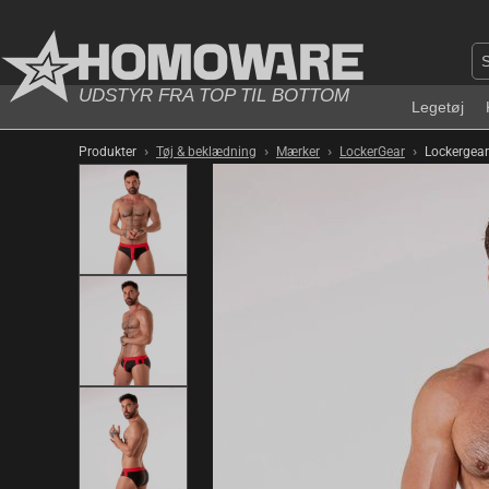
UDSTYR FRA TOP TIL BOTTOM
Legetøj
›
›
›
›
Produkter
Tøj & beklædning
Mærker
LockerGear
Lockergear