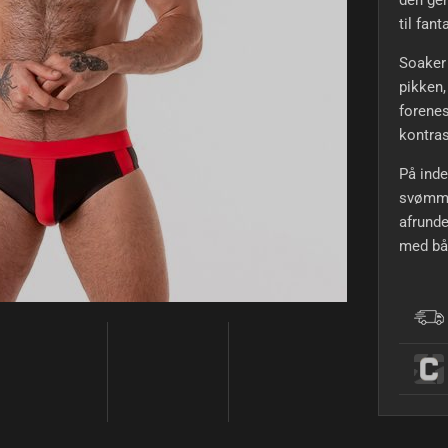
den ge
til fant
Soaker 
pikken,
forenes
kontras
På inde
svømmeb
afrunde
med bå