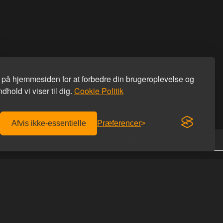
s på hjemmesiden for at forbedre din brugeroplevelse og
dhold vi viser til dig.
Cookie Politik
Afvis ikke-essentielle
Præferencer
Fri fragt over 600 kr.
Diskret afsendelse
KONTAKT OS
Homoware
er afhentning
Studiestæde 26
r du hos os
1455 København K