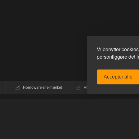
Vi benytter cookie
personliggøre det in
Accepter alle
Homoware er e-mærket
Afsendelse alle hverdage
POPULÆRE MÆRKER
GUIDES
avn
E-Stim Systems
Sådan funger
Hankeys Toys
Sådan handle