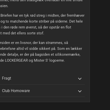
mmer, mens den stadigvæk overlader en lille smule
asien.
Briefen har en tyk rød streg i midten, der fremhæver
 og to matchende korte striber på siderne. Det hele
 i den røde rem øverst, så der opstår en flot
t med det ellers sorte stof.
rsiden er en livsnor, der kan strammes, så
riefsne altid vil sidde sikkert på. Som en lækker
nde detalje, er der på bagsiden et silikonemærke,
de LOCKERGEAR og Mister S' logoerne.
Fragt
Club Homoware