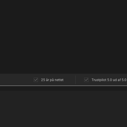
25 år på nettet
Trustpilot 5.0 ud af 5.0
KUNDESERVICE
OM OS
Kundeservice
Butikken i Københ
Åbningstider
Åbningstider