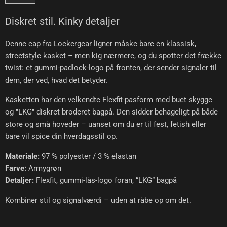
Diskret stil. Kinky detaljer
Denne cap fra Lockergear ligner måske bare en klassisk,
streetstyle kasket – men kig nærmere, og du spotter det frække
twist: et gummi-padlock-logo på fronten, der sender signaler til
dem, der ved, hvad det betyder.
Kasketten har den velkendte Flexfit-pasform med buet skygge
og "LKG" diskret broderet bagpå. Den sidder behageligt på både
store og små hoveder – uanset om du er til fest, fetish eller
bare vil spice din hverdagsstil op.
Materiale:
97 % polyester / 3 % elastan
Farve:
Armygrøn
Detaljer:
Flexfit, gummi-lås-logo foran, “LKG” bagpå
Kombiner stil og signalværdi – uden at råbe op om det.