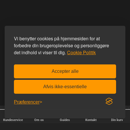
Vi benytter cookies på hjemmesiden for at
forbedre din brugeroplevelse og personliggøre
det indhold vi viser til dig.
Cookie Politik
Accepter alle
Afvis ikke-essentielle
Præferencer
25 år på nettet
Trustpilot 5.0 ud af 5.0
Kundeservice
Om os
Guides
Kontakt
Din kurv