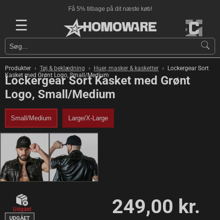
Få 5% tilbage på dit næste køb!
☰
›
›
›
Produkter
Tøj & beklædning
Huer, masker & kasketter
Lockergear Sort
Kasket med Grønt Logo, Small/Medium
Lockergear Sort Kasket med Grønt
Logo, Small/Medium
Small/Medium
Large/X-Large
249,00 kr.
Udgået
UDGÅET