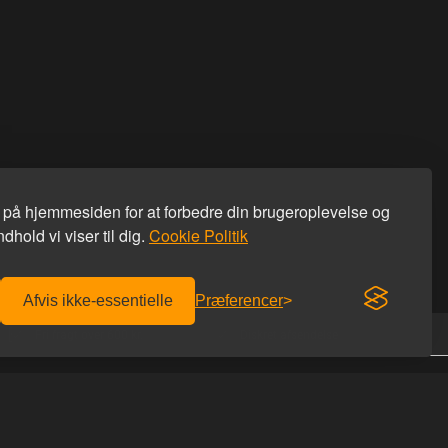
s på hjemmesiden for at forbedre din brugeroplevelse og
dhold vi viser til dig.
Cookie Politik
Afvis ikke-essentielle
Præferencer
Fri fragt over 600 kr.
Diskret afsendelse
KONTAKT OS
Homoware