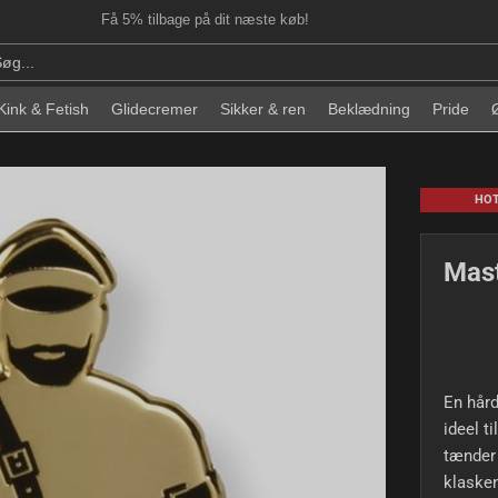
Få 5% tilbage på dit næste køb!
Kink & Fetish
Glidecremer
Sikker & ren
Beklædning
Pride
HO
Mast
En hård
ideel t
tænder 
klaske