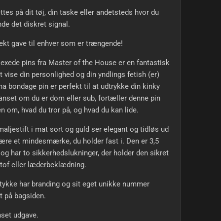
tes på dit tøj, din taske eller andetsteds hvor du
de det diskret signal.
ekt gave til enhver som er trængende!
exede pins fra Master of the House er en fantastisk
 vise din personlighed og din yndlings fetish (er)
ha bondage pin er perfekt til at udtrykke din kinky
anset om du er dom eller sub, fortæller denne pin
en om, hvad du tror på, og hvad du kan lide.
aljestift i mat sort og guld ser elegant og tidløs ud
være et mindesmærke, du holder fast i. Den er 3,5
og har to sikkerhedslukninger, der holder den sikret
stof eller læderbeklædning.
tykke har branding og sit eget unikke nummer
t på bagsiden.
set udgave.