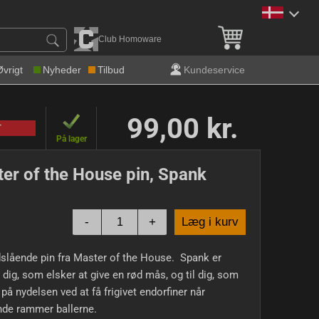
Gratis levering over 600 k
Club Homoware
Øvrigt
Nyheder
Tilbud
Kundeservice
99,00 kr.
T
På lager
er of the House pin, Spank
-
+
Læg i kurv
slående pin fra Master of the House. Spank er
il dig, som elsker at give en rød mås, og til dig, som
på nydelsen ved at få frigivet endorfiner når
nde rammer ballerne.