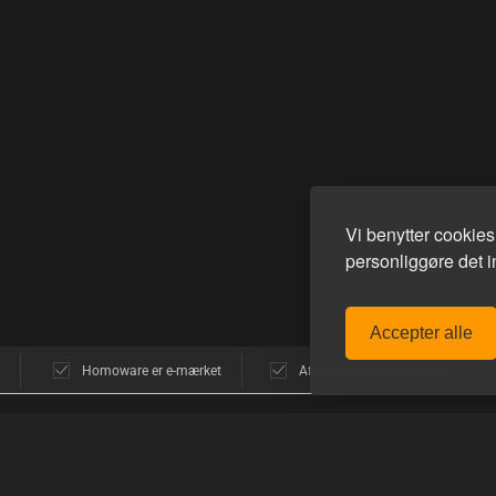
Vi benytter cookie
personliggøre det in
Accepter alle
Homoware er e-mærket
Afsendelse alle hverdage
POPULÆRE MÆRKER
GUIDES