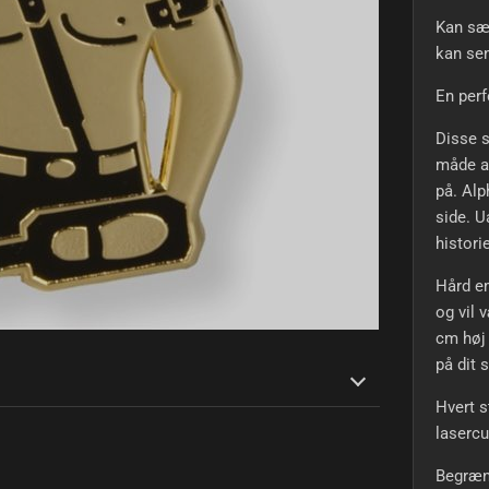
Kan sæt
kan sen
En perf
Disse s
måde at
på. Alp
side. U
histori
Hård em
og vil 
cm høj 
på dit 
Hvert s
lasercu
Begræn