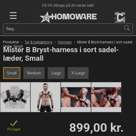
Få 5% tilbage på dit næste køb!
☰
›
›
›
Produkter
Tøj & beklædning
Harness
Mister B Bryst-harness i sort sadel-
læder, Small
Mister B Bryst-harness i sort sadel-
læder, Small
Small
Medium
Large
X-Large
899,00 kr.
På lager