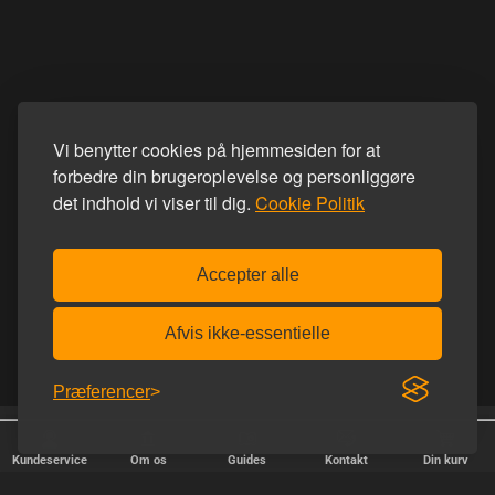
Vi benytter cookies på hjemmesiden for at
forbedre din brugeroplevelse og personliggøre
det indhold vi viser til dig.
Cookie Politik
Accepter alle
Afvis ikke-essentielle
Præferencer
Fri fragt over 600 kr.
Diskret afsendelse
Kundeservice
Om os
Guides
Kontakt
Din kurv