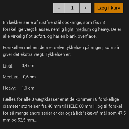
-
+
Læg i kurv
En lækker serie af rustfrie stål cockringe, som fås i 3
forskellige vægt klasser, nemlig
light
,
medium
og heavy. De er
alle virkelig flot udført, og har en blank overflade.
Forskellen mellem dem er selve tykkelsen på ringen, som så
giver det ekstra vægt. Tykkelsen er:
Light
: 0,4 cm
Medium
: 0,6 cm
Heavy: 1,0 cm
Fælles for alle 3 vægtklasser er at de kommer i 8 forskellige
diameter størrelser, fra 40 mm til HELE 60 mm !!, og til forskel
for så mange andre serier er der også lidt "skæve" mål som 47,5
mm og 52,5 mm...