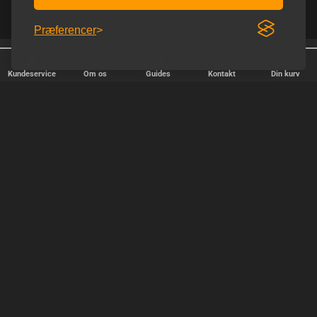
Præferencer
Homoware er e-mærket
Diskret afsendelse
Kundeservice
Om os
Guides
Kontakt
Din kurv
HURTIG LEVERING
Vi afsender pakker alle hverdage - bestil inden kl. 18.00.
SIKKER SHOPPING
Selvfølgelig er vi medlem af e-mærket, så du kan være tryg i din
handel hos os.
TILFREDSE KUNDER
Vi stræber efter at gøre hver kunde til en fast kunde.