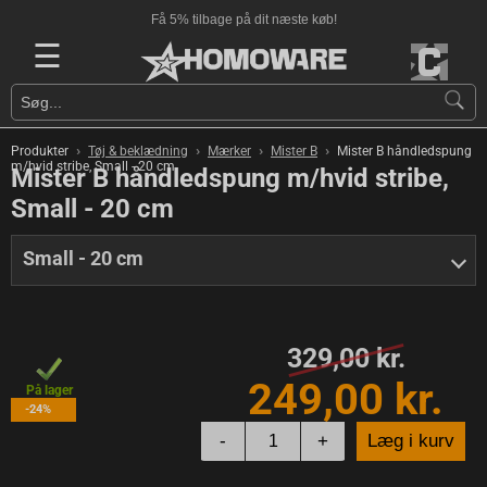
Få 5% tilbage på dit næste køb!
☰
›
›
›
›
Produkter
Tøj & beklædning
Mærker
Mister B
Mister B håndledspung
m/hvid stribe, Small - 20 cm
Mister B håndledspung m/hvid stribe,
Small - 20 cm
Small - 20 cm
329,00 kr.
249,00 kr.
På lager
-24%
-
+
Læg i kurv