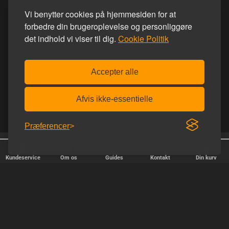
Vi benytter cookies på hjemmesiden for at
forbedre din brugeroplevelse og personliggøre
det indhold vi viser til dig.
Cookie Politik
Accepter alle
Afvis ikke-essentielle
Præferencer
25 år på nettet
Diskret afsendelse
Kundeservice
Om os
Guides
Kontakt
Din kurv
HURTIG LEVERING
Vi afsender pakker alle hverdage - bestil inden kl. 18.00.
SIKKER SHOPPING