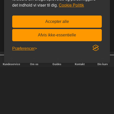
det indhold vi viser til dig.
Cookie Politik
Accepter alle
Afvis ikke-essentielle
Præferencer
Homoware er e-mærket
Diskret afsendelse
Kundeservice
Om os
Guides
Kontakt
Din kurv
HURTIG LEVERING
Vi afsender pakker alle hverdage - bestil inden kl. 18.00.
SIKKER SHOPPING
Selvfølgelig er vi medlem af e-mærket, så du kan være tryg i din
handel hos os.