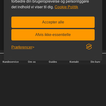
forbedre din brugeroplevelse og personliggøre
det indhold vi viser til dig.
Cookie Politik
Accepter alle
Afvis ikke-essentielle
Præferencer
Homoware er e-mærket
Afsendelse alle hverdage
Kundeservice
Om os
Guides
Kontakt
Din kurv
HURTIG LEVERING
Vi afsender pakker alle hverdage - bestil inden kl. 18.00.
SIKKER SHOPPING
Selvfølgelig er vi medlem af e-mærket, så du kan være tryg i din
handel hos os.