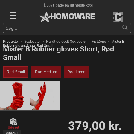
Få 5% tilbage på dit næste køb!
☰
›
›
›
›
Produkter
Sexlegetøj
Hårdt og Godt Sexlegetøj
FistZone
Mister B
Rubber gloves Short, Rød Small
Mister B Rubber gloves Short, Rød
Small
Rød Small
Rød Medium
Rød Large
379,00 kr.
Udgået
UDGÅET