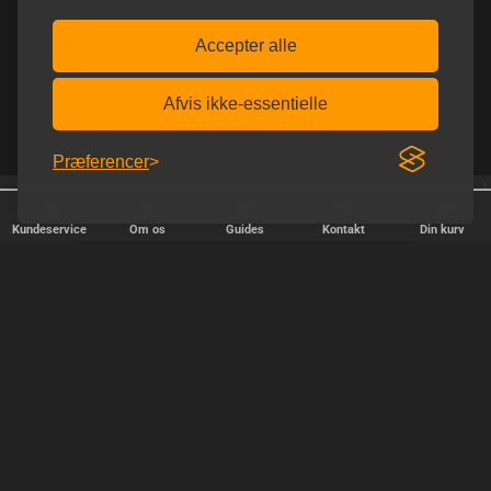
Accepter alle
Afvis ikke-essentielle
Præferencer
25 år på nettet
Afsendelse alle hverdage
Kundeservice
Om os
Guides
Kontakt
Din kurv
HURTIG LEVERING
Vi afsender pakker alle hverdage - bestil inden kl. 18.00.
SIKKER SHOPPING
Selvfølgelig er vi medlem af e-mærket, så du kan være tryg i din
handel hos os.
TILFREDSE KUNDER