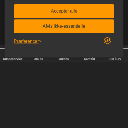
Accepter alle
Afvis ikke-essentielle
Præferencer
25 år på nettet
Fri fragt over 600 kr.
Kundeservice
Om os
Guides
Kontakt
Din kurv
HURTIG LEVERING
Vi afsender pakker alle hverdage - bestil inden kl. 18.00.
SIKKER SHOPPING
Selvfølgelig er vi medlem af e-mærket, så du kan være tryg i din
handel hos os.
TILFREDSE KUNDER