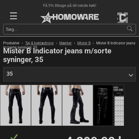
Få 5% tilbage på dit næste køb!
☰
›
›
›
›
Produkter
Tøj & beklædning
Mærker
Mister B
Mister B Indicator jeans
m/sorte syninger, 35
Mister B Indicator jeans m/sorte
syninger, 35
35