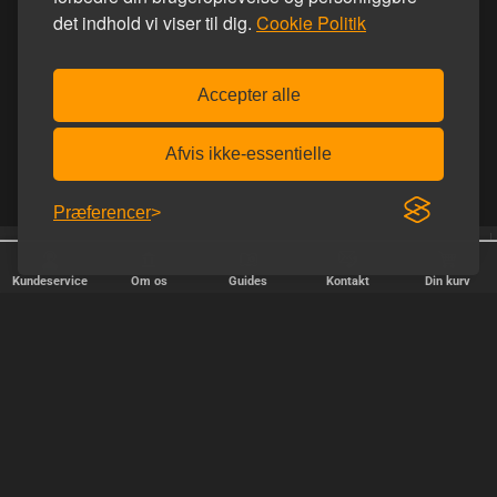
det indhold vi viser til dig.
Cookie Politik
Accepter alle
Afvis ikke-essentielle
Præferencer
Trustpilot 5.0 ud af 5.0
Homoware er e-mærket
Kundeservice
Om os
Guides
Kontakt
Din kurv
HURTIG LEVERING
Vi afsender pakker alle hverdage - bestil inden kl. 18.00.
SIKKER SHOPPING
Selvfølgelig er vi medlem af e-mærket, så du kan være tryg i din
handel hos os.