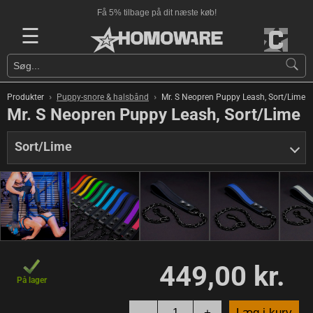
Få 5% tilbage på dit næste køb!
☰
›
›
Produkter
Puppy-snore & halsbånd
Mr. S Neopren Puppy Leash, Sort/Lime
Mr. S Neopren Puppy Leash, Sort/Lime
Sort/Lime
449,00 kr.
På lager
-
+
Læg i kurv