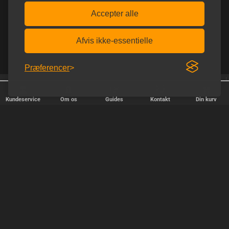
Accepter alle
Afvis ikke-essentielle
Præferencer
Afsendelse alle hverdage
Fri fragt over 600 kr.
Kundeservice
Om os
Guides
Kontakt
Din kurv
HURTIG LEVERING
Vi afsender pakker alle hverdage - bestil inden kl. 18.00.
SIKKER SHOPPING
Selvfølgelig er vi medlem af e-mærket, så du kan være tryg i din
handel hos os.
TILFREDSE KUNDER