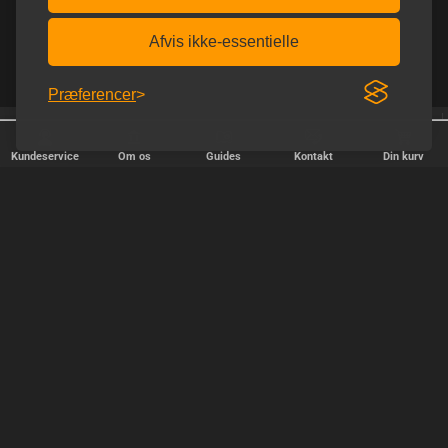
Afvis ikke-essentielle
Præferencer
Trustpilot 5.0 ud af 5.0
Homoware er e-mærket
Kundeservice
Om os
Guides
Kontakt
Din kurv
HURTIG LEVERING
Vi afsender pakker alle hverdage - bestil inden kl. 18.00.
SIKKER SHOPPING
Selvfølgelig er vi medlem af e-mærket, så du kan være tryg i din
handel hos os.
TILFREDSE KUNDER
Vi stræber efter at gøre hver kunde til en fast kunde.