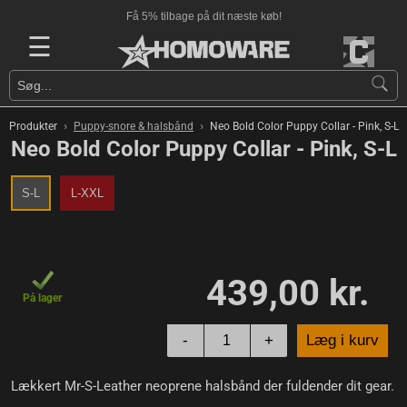
Få 5% tilbage på dit næste køb!
☰
›
›
Produkter
Puppy-snore & halsbånd
Neo Bold Color Puppy Collar - Pink, S-L
Neo Bold Color Puppy Collar - Pink, S-L
S-L
L-XXL
439,00 kr.
På lager
-
+
Læg i kurv
Lækkert Mr-S-Leather neoprene halsbånd der fuldender dit gear.