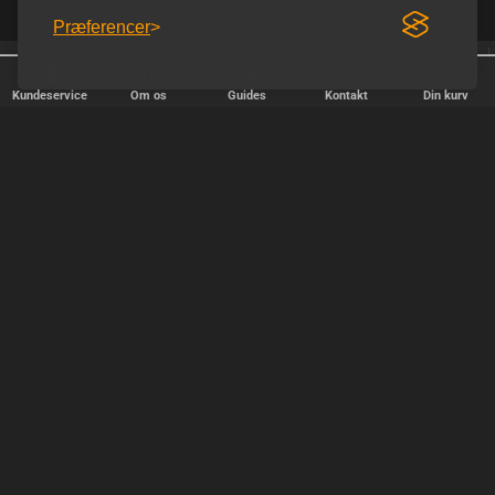
Præferencer
Homoware er e-mærket
Fri fragt over 600 kr.
Kundeservice
Om os
Guides
Kontakt
Din kurv
HURTIG LEVERING
Vi afsender pakker alle hverdage - bestil inden kl. 18.00.
SIKKER SHOPPING
Selvfølgelig er vi medlem af e-mærket, så du kan være tryg i din
handel hos os.
TILFREDSE KUNDER
Vi stræber efter at gøre hver kunde til en fast kunde.
SIKKER BETALING