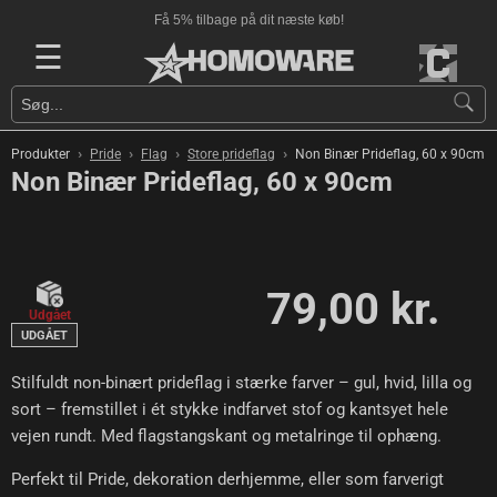
Få 5% tilbage på dit næste køb!
☰
›
›
›
›
Produkter
Pride
Flag
Store prideflag
Non Binær Prideflag, 60 x 90cm
Non Binær Prideflag, 60 x 90cm
79,00 kr.
Udgået
UDGÅET
Stilfuldt non-binært prideflag i stærke farver – gul, hvid, lilla og
sort – fremstillet i ét stykke indfarvet stof og kantsyet hele
vejen rundt. Med flagstangskant og metalringe til ophæng.
Perfekt til Pride, dekoration derhjemme, eller som farverigt