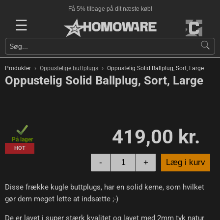
Få 5% tilbage på dit næste køb!
☰
›
›
Produkter
Oppustelige buttplugs
Oppustelig Solid Ballplug, Sort, Large
Oppustelig Solid Ballplug, Sort, Large
419,00 kr.
På lager
HOT
-
+
Læg i kurv
Disse frække kugle buttplugs, har en solid kerne, som hvilket
gør dem meget lette at indsætte ;-)
De er lavet i super stærk kvalitet og lavet med 2mm tyk natur