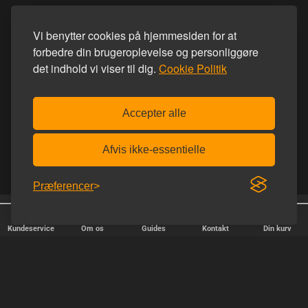
Vi benytter cookies på hjemmesiden for at
forbedre din brugeroplevelse og personliggøre
det indhold vi viser til dig.
Cookie Politik
Accepter alle
Afvis ikke-essentielle
Præferencer
Homoware er e-mærket
Diskret afsendelse
Kundeservice
Om os
Guides
Kontakt
Din kurv
HURTIG LEVERING
Vi afsender pakker alle hverdage - bestil inden kl. 18.00.