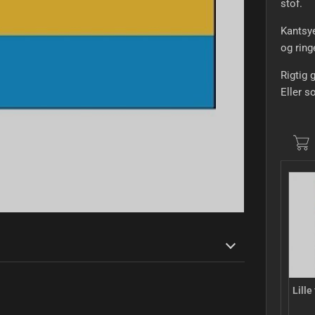
stof.
Kantsye
og ring
Rigtig 
Eller s
Lille