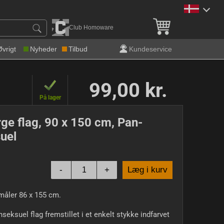
Gratis levering over 600 k
Club Homoware
Øvrigt
Nyheder
Tilbud
Kundeservice
99,00 kr.
På lager
rge flag, 90 x 150 cm, Pan-
uel
-
+
Læg i kurv
måler 86 x 155 cm.
nseksuel flag fremstillet i et enkelt stykke indfarvet