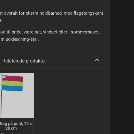
t overalt for ekstra holdbarhed, med flagstangskant
e.
god til pride, værelset, vinduet eller i sommerhuset.
om udklædning/sjal.
Relaterede produkter
 flag på pind, 14 x
20 cm