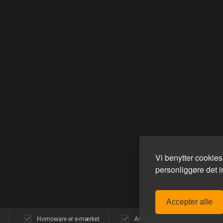
Vi benytter cookie
personliggøre det in
Accepter alle
Homoware er e-mærket
Afsendelse alle hverdage