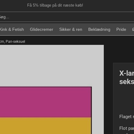
Få 5% tilbage på dit næste køb!
Kink & Fetish
Glidecremer
Sikker & ren
Beklædning
Pride
 cm, Pan-seksuel
X-la
seks
Flaget 
Flot pa