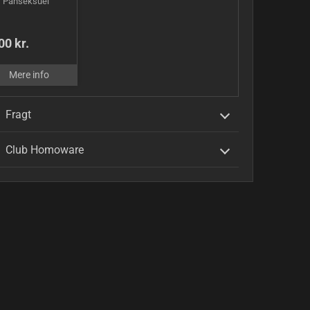
Panseksuel
00 kr.
Mere info
Fragt
Club Homoware