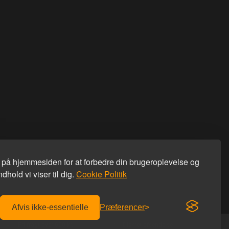
s på hjemmesiden for at forbedre din brugeroplevelse og
dhold vi viser til dig.
Cookie Politik
Afvis ikke-essentielle
Præferencer
Fri fragt over 600 kr.
Diskret afsendelse