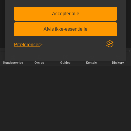
Accepter alle
Afvis ikke-essentielle
Præferencer
Afsendelse alle hverdage
Fri fragt over 600 kr.
Kundeservice
Om os
Guides
Kontakt
Din kurv
HURTIG LEVERING
Vi afsender pakker alle hverdage - bestil inden kl. 18.00.
SIKKER SHOPPING
Selvfølgelig er vi medlem af e-mærket, så du kan være tryg i din
handel hos os.